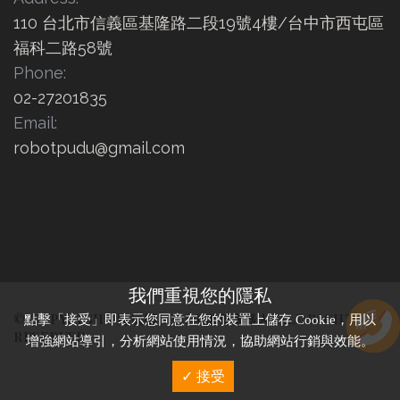
110 台北市信義區基隆路二段19號4樓/台中市西屯區
福科二路58號
Phone:
02-27201835
Email:
robotpudu@gmail.com
我們重視您的隱私
© COPYRIGHT 海底撈 | PUDU送餐機器人. ALL RIGHTS
點擊「接受」即表示您同意在您的裝置上儲存 Cookie，用以
RESERVED
增強網站導引，分析網站使用情況，協助網站行銷與效能。
✓ 接受